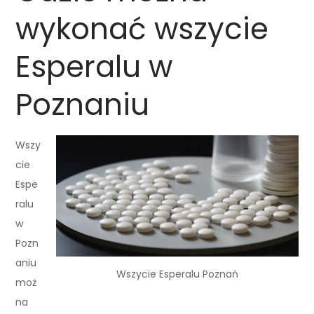
wykonać wszycie
Esperalu w
Poznaniu
Wszy
cie
Espe
ralu
w
Pozn
aniu
Wszycie Esperalu Poznań
moż
na