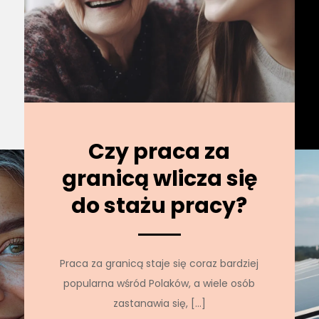
Czy praca za
granicą wlicza się
do stażu pracy?
Praca za granicą staje się coraz bardziej
popularna wśród Polaków, a wiele osób
zastanawia się, […]