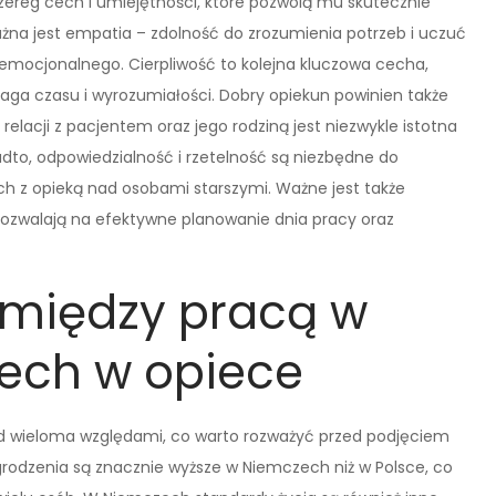
ereg cech i umiejętności, które pozwolą mu skutecznie
żna jest empatia – zdolność do zrozumienia potrzeb i uczuć
emocjonalnego. Cierpliwość to kolejna kluczowa cecha,
ga czasu i wyrozumiałości. Dobry opiekun powinien także
lacji z pacjentem oraz jego rodziną jest niezwykle istotna
dto, odpowiedzialność i rzetelność są niezbędne do
 z opieką nad osobami starszymi. Ważne jest także
pozwalają na efektywne planowanie dnia pracy oraz
e między pracą w
ech w opiece
pod wieloma względami, co warto rozważyć przed podjęciem
agrodzenia są znacznie wyższe w Niemczech niż w Polsce, co