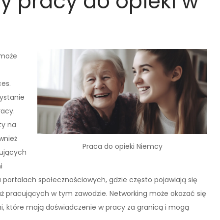
ty pracy do opieki w
 może
es.
ystanie
racy.
ty na
ównież
Praca do opieki Niemcy
mujących
i
na portalach społecznościowych, gdzie często pojawiają się
uż pracujących w tym zawodzie. Networking może okazać się
, które mają doświadczenie w pracy za granicą i mogą