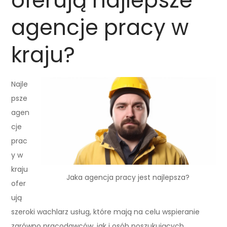
oferują najlepsze
agencje pracy w
kraju?
Najle
psze
agen
cje
prac
y w
kraju
Jaka agencja pracy jest najlepsza?
ofer
ują
szeroki wachlarz usług, które mają na celu wspieranie
zarówno pracodawców, jak i osób poszukujących