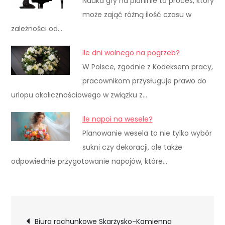
Nauka gry na pianinie to proces, który
może zająć różną ilość czasu w
zależności od…
Ile dni wolnego na pogrzeb?
W Polsce, zgodnie z Kodeksem pracy,
pracownikom przysługuje prawo do
urlopu okolicznościowego w związku z…
Ile napoi na wesele?
Planowanie wesela to nie tylko wybór
sukni czy dekoracji, ale także
odpowiednie przygotowanie napojów, które…
Nawigacja
Biura rachunkowe Skarżysko-Kamienna