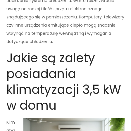
obciążenie systemu chłodzenia. Warto także zwrócić
uwagę na rodzaj i ilość sprzętu elektronicznego
znajdującego się w pomieszczeniu. Komputery, telewizory
czy inne urządzenia emitujące ciepło mogą znacznie
wpłynąć na temperaturę wewnętrzną i wymagania
dotyczące chłodzenia.
Jakie są zalety
posiadania
klimatyzacji 3,5 kW
w domu
Klim
atyz