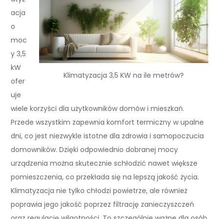
acja
o
moc
y 3,5
kW
Klimatyzacja 3,5 KW na ile metrów?
ofer
uje
wiele korzyści dla użytkowników domów i mieszkań.
Przede wszystkim zapewnia komfort termiczny w upalne
dni, co jest niezwykle istotne dla zdrowia i samopoczucia
domowników. Dzięki odpowiednio dobranej mocy
urządzenia można skutecznie schłodzić nawet większe
pomieszczenia, co przekłada się na lepszą jakość życia.
Klimatyzacja nie tylko chłodzi powietrze, ale również
poprawia jego jakość poprzez filtrację zanieczyszczeń
oraz regulację wilgotności. To szczególnie ważne dla osób