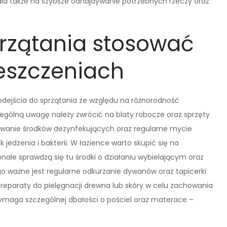
ala także na szybsze odnajdywanie potrzebnych rzeczy oraz
przątania stosować
eszczeniach
ejścia do sprzątania ze względu na różnorodność
zególną uwagę należy zwrócić na blaty robocze oraz sprzęty
 używanie środków dezynfekujących oraz regularne mycie
edzenia i bakterii. W łazience warto skupić się na
ale sprawdzą się tu środki o działaniu wybielającym oraz
go ważne jest regularne odkurzanie dywanów oraz tapicerki
reparaty do pielęgnacji drewna lub skóry w celu zachowania
wymaga szczególnej dbałości o pościel oraz materace –