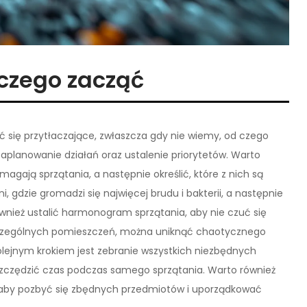
czego zacząć
 się przytłaczające, zwłaszcza gdy nie wiemy, od czego
aplanowanie działań oraz ustalenie priorytetów. Warto
agają sprzątania, a następnie określić, które z nich są
, gdzie gromadzi się najwięcej brudu i bakterii, a następnie
t również ustalić harmonogram sprzątania, aby nie czuć się
szczególnych pomieszczeń, można uniknąć chaotycznego
Kolejnym krokiem jest zebranie wszystkich niezbędnych
szczędzić czas podczas samego sprzątania. Warto również
 aby pozbyć się zbędnych przedmiotów i uporządkować