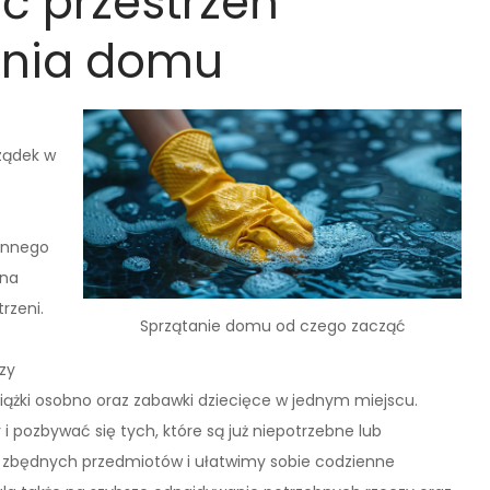
ć przestrzeń
ania domu
ządek w
ennego
 na
rzeni.
Sprzątanie domu od czego zacząć
zy
siążki osobno oraz zabawki dziecięce w jednym miejscu.
i pozbywać się tych, które są już niepotrzebne lub
 zbędnych przedmiotów i ułatwimy sobie codzienne