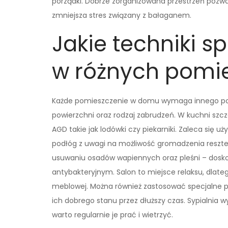
porządki. Dobrze zorganizowana przestrzeń pozw
zmniejsza stres związany z bałaganem.
Jakie techniki s
w różnych pomi
Każde pomieszczenie w domu wymaga innego pod
powierzchni oraz rodzaj zabrudzeń. W kuchni szc
AGD takie jak lodówki czy piekarniki. Zaleca się
podłóg z uwagi na możliwość gromadzenia resztek j
usuwaniu osadów wapiennych oraz pleśni – doskon
antybakteryjnym. Salon to miejsce relaksu, dlate
meblowej. Można również zastosować specjalne p
ich dobrego stanu przez dłuższy czas. Sypialnia 
warto regularnie je prać i wietrzyć.