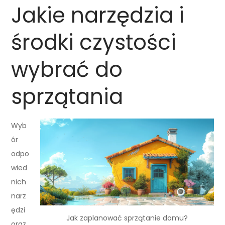
Jakie narzędzia i
środki czystości
wybrać do
sprzątania
Wyb
ór
odpo
wied
nich
narz
ędzi
Jak zaplanować sprzątanie domu?
oraz