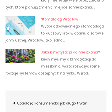
który interesuje wiele osób, zarówno
tych, które planują zmienić miejsce zamieszkania,…
Stomatolog Wrocław
Wybór odpowiedniego stomatologa
to kluczowy krok w dbaniu o zdrowie
jamy ustnej. Wrocław, jako jedno…
Jaka klimatyzacja do mieszkania?
Kiedy myślimy o klimatyzacji do
mieszkania, warto rozważyć różne
rodzaje systemów dostępnych na rynku. Wśród…
Nawigacja
Upadłość konsumencka jak długo trwa?