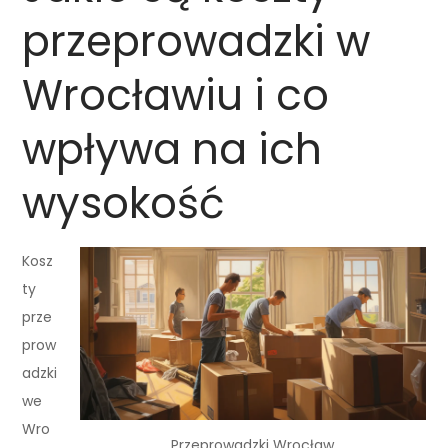
przeprowadzki w
Wrocławiu i co
wpływa na ich
wysokość
Kosz
ty
prze
prow
adzki
we
Wro
Przeprowadzki Wrocław