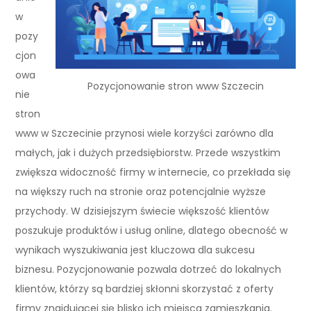
w
pozy
cjon
owa
Pozycjonowanie stron www Szczecin
nie
stron
www w Szczecinie przynosi wiele korzyści zarówno dla
małych, jak i dużych przedsiębiorstw. Przede wszystkim
zwiększa widoczność firmy w internecie, co przekłada się
na większy ruch na stronie oraz potencjalnie wyższe
przychody. W dzisiejszym świecie większość klientów
poszukuje produktów i usług online, dlatego obecność w
wynikach wyszukiwania jest kluczowa dla sukcesu
biznesu. Pozycjonowanie pozwala dotrzeć do lokalnych
klientów, którzy są bardziej skłonni skorzystać z oferty
firmy znajdującej się blisko ich miejsca zamieszkania.