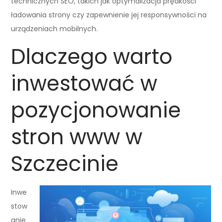
technicznych SEO, takich jak optymalizacja prędkości
ładowania strony czy zapewnienie jej responsywności na
urządzeniach mobilnych.
Dlaczego warto
inwestować w
pozycjonowanie
stron www w
Szczecinie
Inwe
stow
anie