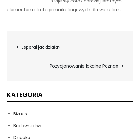
staje się coraz bardziej istotnym
elementem strategii marketingowych dla wielu firm.…
Nawigacja
Esperal jak działa?
wpisu
Pozycjonowanie lokalne Poznań
KATEGORIA
Biznes
Budownictwo
Dziecko