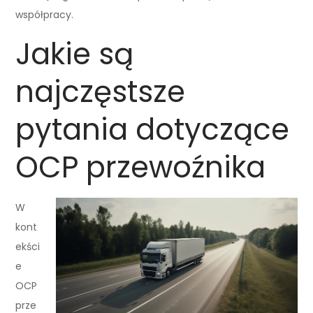
współpracy.
Jakie są
najczęstsze
pytania dotyczące
OCP przewoźnika
W
kont
ekści
e
OCP
prze