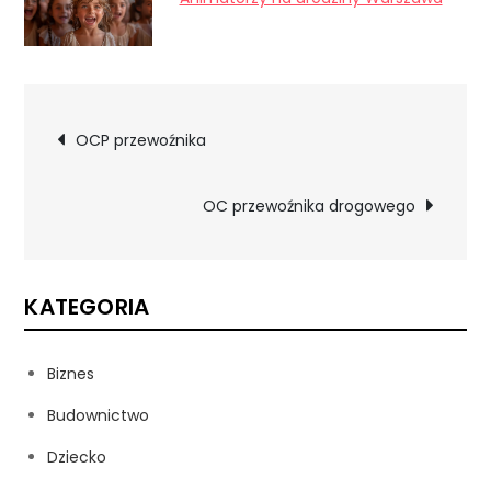
Nawigacja
OCP przewoźnika
wpisu
OC przewoźnika drogowego
KATEGORIA
Biznes
Budownictwo
Dziecko