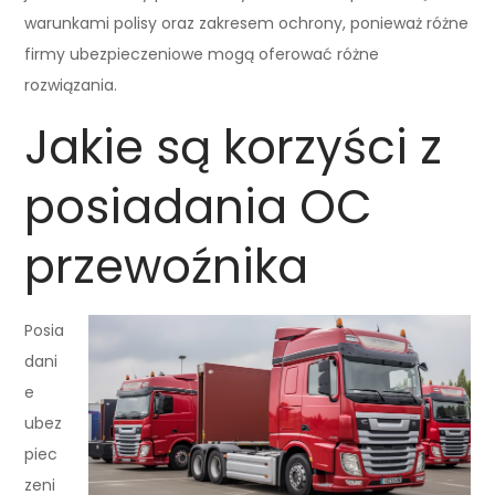
warunkami polisy oraz zakresem ochrony, ponieważ różne
firmy ubezpieczeniowe mogą oferować różne
rozwiązania.
Jakie są korzyści z
posiadania OC
przewoźnika
Posia
dani
e
ubez
piec
zeni