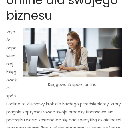
online dla swojego
biznesu
Wyb
ór
odpo
wied
niej
księg
owoś
Księgowość spółki online
ci
spółk
i online to kluczowy krok dla każdego przedsiębiorcy, który
pragnie zoptymalizować swoje procesy finansowe. Na
początku warto zastanowić się nad specyfiką działalności
oraz potrzebami firmy. Różne programy księgowe oferują