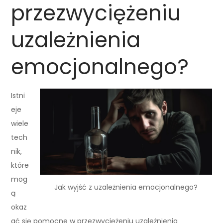
przezwyciężeniu
uzależnienia
emocjonalnego?
Istni
eje
wiele
tech
nik,
które
mog
Jak wyjść z uzależnienia emocjonalnego?
ą
okaz
ać się pomocne w przezwyciężeniu uzależnienia