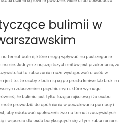
utki bulimii są równie poważne; wiele osób doświadcza
tyczące bulimii w
 warszawskim
 na temat bulimii, które mogą wpływać na postrzeganie
 na nie. Jednym z najczęstszych mitów jest przekonanie, że
eczywistości to zaburzenie może występować u osób w
jest to, że osoby z bulimią są po prostu leniwe lub brak im
plikowanym zaburzeniem psychicznym, które wymaga
 również, że bulimia jest tylko fazą przejściową i że osoba
e może prowadzić do opóźnienia w poszukiwaniu pomocy i
jest, aby edukować społeczeństwo na temat rzeczywistych
ę i wsparcie dla osób borykających się z tym zaburzeniem.