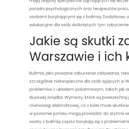
mają zespoły specjalistów zajmujących się lecze
poradni psychologicznych oraz terapeutów pracu
osobami borykającymi się z bulimią. Dodatkowo o
edukacyjne dla osób dotkniętych tym zaburzeniem
Jakie są skutki 
Warszawie i ich
Bulimia, jako poważne zaburzenie odżywiania, ni
szczególnie niebezpieczne dla osób żyjących w W
problemów z układem pokarmowym, takich jak ref
śluzowej żołądka. Wymioty, które są powszechną
równowagi elektrolitowej, co z kolei może sku
w poziomie potasu mogą prowadzić do arytmii se
osoby z bulimią często borykają się z problemami