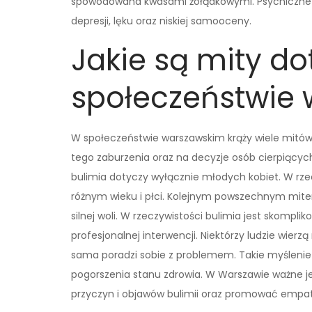
spowodowana kwasami żołądkowymi. Psychiczne sk
depresji, lęku oraz niskiej samooceny.
Jakie są mity do
społeczeństwie
W społeczeństwie warszawskim krąży wiele mitów
tego zaburzenia oraz na decyzje osób cierpiących
bulimia dotyczy wyłącznie młodych kobiet. W rz
różnym wieku i płci. Kolejnym powszechnym mitem 
silnej woli. W rzeczywistości bulimia jest skom
profesjonalnej interwencji. Niektórzy ludzie wierzą
sama poradzi sobie z problemem. Takie myśleni
pogorszenia stanu zdrowia. W Warszawie ważne 
przyczyn i objawów bulimii oraz promować empati