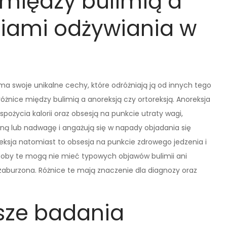
 między bulimią a
iami odżywiania w
 ma swoje unikalne cechy, które odróżniają ją od innych tego
nice między bulimią a anoreksją czy ortoreksją. Anoreksja
ożycia kalorii oraz obsesją na punkcie utraty wagi,
ną lub nadwagę i angażują się w napady objadania się
eksja natomiast to obsesja na punkcie zdrowego jedzenia i
soby te mogą nie mieć typowych objawów bulimii ani
st zaburzona. Różnice te mają znaczenie dla diagnozy oraz
sze badania