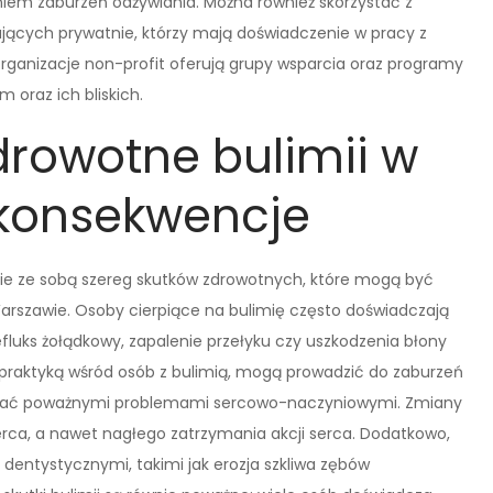
niem zaburzeń odżywiania. Można również skorzystać z
jących prywatnie, którzy mają doświadczenie w pracy z
rganizacje non-profit oferują grupy wsparcia oraz programy
 oraz ich bliskich.
zdrowotne bulimii w
 konsekwencje
esie ze sobą szereg skutków zdrowotnych, które mogą być
arszawie. Osoby cierpiące na bulimię często doświadczają
luks żołądkowy, zapalenie przełyku czy uszkodzenia błony
 praktyką wśród osób z bulimią, mogą prowadzić do zaburzeń
tkować poważnymi problemami sercowo-naczyniowymi. Zmiany
rca, a nawet nagłego zatrzymania akcji serca. Dodatkowo,
 dentystycznymi, takimi jak erozja szkliwa zębów