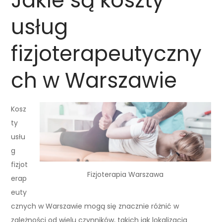
Jakie są koszty
usług
fizjoterapeutyczny
ch w Warszawie
Kosz
ty
usłu
g
fizjot
Fizjoterapia Warszawa
erap
euty
cznych w Warszawie mogą się znacznie różnić w
zależności od wielu czynników, takich jak lokalizacja