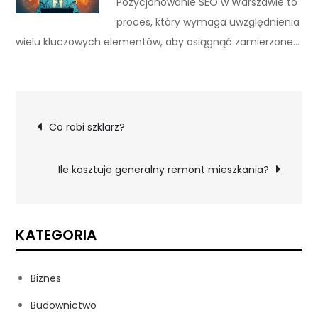
Pozycjonowanie SEO w Warszawie to
proces, który wymaga uwzględnienia
wielu kluczowych elementów, aby osiągnąć zamierzone…
Nawigacja
Co robi szklarz?
wpisu
Ile kosztuje generalny remont mieszkania?
KATEGORIA
Biznes
Budownictwo