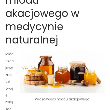
miodu
akacjowego w
medycynie
naturalnej
Miód
akac
jowy
znal
azł
swoj
e
Właściwości miodu akacjowego
miej
sce