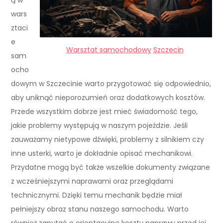
wars
ztaci
e
Warsztat samochodowy
Szczecin
sam
ocho
dowym w Szczecinie warto przygotować się odpowiednio,
aby uniknąć nieporozumień oraz dodatkowych kosztów.
Przede wszystkim dobrze jest mieć świadomość tego,
jakie problemy występują w naszym pojeździe. Jeśli
zauważamy nietypowe dźwięki, problemy z silnikiem czy
inne usterki, warto je dokładnie opisać mechanikowi.
Przydatne mogą być także wszelkie dokumenty związane
z wcześniejszymi naprawami oraz przeglądami
technicznymi. Dzięki temu mechanik będzie miał
pełniejszy obraz stanu naszego samochodu. Warto
również zapytać o orientacyjne koszty naprawy przed jej