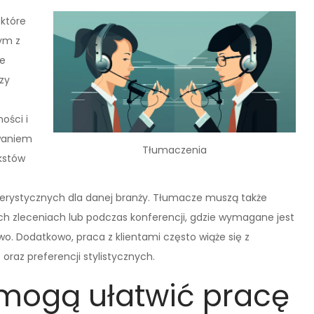
 które
ym z
ze
zy
ości i
zwaniem
Tłumaczenia
ekstów
erystycznych dla danej branży. Tłumacze muszą także
nych zleceniach lub podczas konferencji, gdzie wymagane jest
wo. Dodatkowo, praca z klientami często wiąże się z
oraz preferencji stylistycznych.
 mogą ułatwić pracę