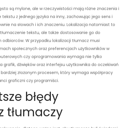
zęsto są mylone, ale w rzeczywistości mają różne znaczenia i
tekstu z jednego języka na inny, zachowując jego sens i
łównie na słowach i ich znaczeniu. Lokalizacja natomiast to
o tłumaczenie tekstu, ale także dostosowanie go do
h odbiorców. W przypadku lokalizacji tłumacz musi
rmach społecznych oraz preferencjach użytkowników w
komputerowych czy oprogramowania wymaga nie tylko
 grafik, dźwięków oraz interfejsu użytkownika do oczekiwań
est bardziej złożonym procesem, który wymaga współpracy
anci graficzni czy programiści.
tsze błędy
z tłumaczy