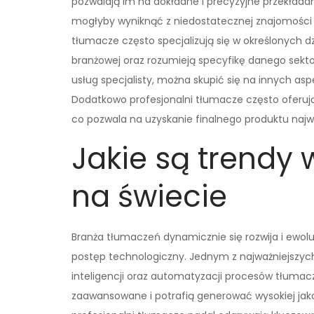
pozwalają im na dokładne i precyzyjne przekłada
mogłyby wyniknąć z niedostatecznej znajomości j
tłumacze często specjalizują się w określonych d
branżowej oraz rozumieją specyfikę danego sektor
usług specjalisty, można skupić się na innych as
Dodatkowo profesjonalni tłumacze często oferują 
co pozwala na uzyskanie finalnego produktu najwy
Jakie są trendy
na świecie
Branża tłumaczeń dynamicznie się rozwija i ewolu
postęp technologiczny. Jednym z najważniejszych
inteligencji oraz automatyzacji procesów tłumacz
zaawansowane i potrafią generować wysokiej jak