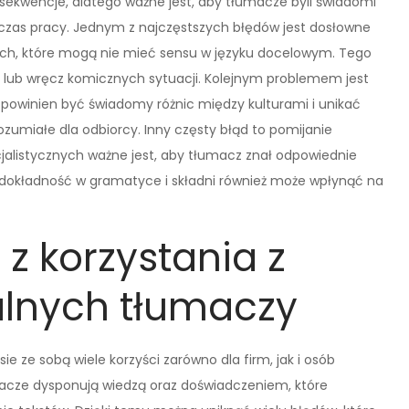
kwencje, dlatego ważne jest, aby tłumacze byli świadomi
zas pracy. Jednym z najczęstszych błędów jest dosłowne
ych, które mogą nie mieć sensu w języku docelowym. Tego
lub wręcz komicznych sytuacji. Kolejnym problemem jest
powinien być świadomy różnic między kulturami i unikać
zumiałe dla odbiorcy. Inny częsty błąd to pomijanie
cjalistycznych ważne jest, aby tłumacz znał odpowiednie
iedokładność w gramatyce i składni również może wpłynąć na
 z korzystania z
alnych tłumaczy
ie ze sobą wiele korzyści zarówno dla firm, jak i osób
macze dysponują wiedzą oraz doświadczeniem, które