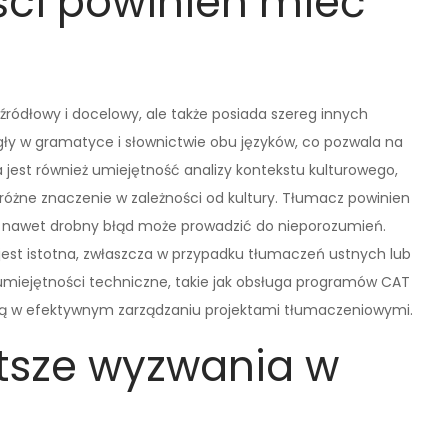
ści powinien mieć
 źródłowy i docelowy, ale także posiada szereg innych
gły w gramatyce i słownictwie obu języków, co pozwala na
 jest również umiejętność analizy kontekstu kulturowego,
óżne znaczenie w zależności od kultury. Tłumacz powinien
aż nawet drobny błąd może prowadzić do nieporozumień.
est istotna, zwłaszcza w przypadku tłumaczeń ustnych lub
umiejętności techniczne, takie jak obsługa programów CAT
ją w efektywnym zarządzaniu projektami tłumaczeniowymi.
stsze wyzwania w