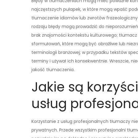
Błędy w tłumaczeniach mogą mieć poważne konse
najczęstszych pułapek, w które mogą wpaść podc
tłumaczenie idiomów lub zwrotów frazeologiczn
rodzaju błędy mogą prowadzić do nieporozumień 
brak znajomości kontekstu kulturowego; tłumacz 
sformułowań, które mogą być obraźliwe lub niezro
terminologii branżowej; w przypadku tekstów spe
terminy i używał ich konsekwentnie. Wreszcie, n
jakość tłumaczenia.
Jakie są korzyści
usług profesjon
Korzystanie z usług profesjonalnych tłumaczy nies
prywatnych. Przede wszystkim profesjonalni tłu