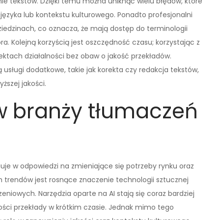
nie tekstów. Dzięki temu można uniknąć wielu błędów, które
ęzyka lub kontekstu kulturowego. Ponadto profesjonalni
ziedzinach, co oznacza, że mają dostęp do terminologii
a. Kolejną korzyścią jest oszczędność czasu; korzystając z
pektach działalności bez obaw o jakość przekładów.
usługi dodatkowe, takie jak korekta czy redakcja tekstów,
ższej jakości.
 w branży tłumaczeń
uje w odpowiedzi na zmieniające się potrzeby rynku oraz
 trendów jest rosnące znaczenie technologii sztucznej
eniowych. Narzędzia oparte na AI stają się coraz bardziej
ości przekłady w krótkim czasie. Jednak mimo tego