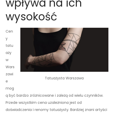
wpływa na ich
wysokość
Cen
y
tatu
aży
w
Wars
zawi
Tatuażysta Warszawa
e
mog
ą być bardzo zróżnicowane i zależą od wielu czynników.
Przede wszystkim cena uzależniona jest od
doświadczenia i renomy tatuażysty. Bardziej znani artyści