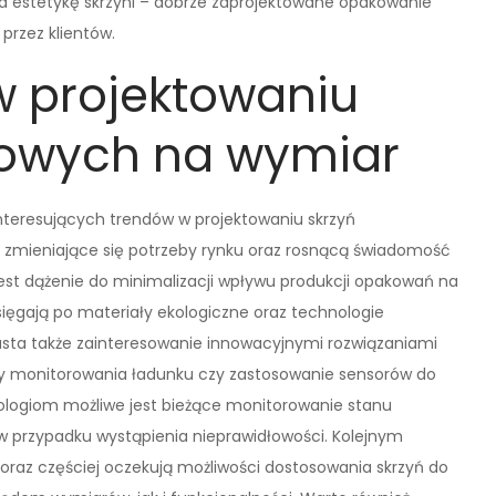
 estetykę skrzyni – dobrze zaprojektowane opakowanie
przez klientów.
w projektowaniu
towych na wymiar
teresujących trendów w projektowaniu skrzyń
 zmieniające się potrzeby rynku oraz rosnącą świadomość
est dążenie do minimalizacji wpływu produkcji opakowań na
sięgają po materiały ekologiczne oraz technologie
rasta także zainteresowanie innowacyjnymi rozwiązaniami
emy monitorowania ładunku czy zastosowanie sensorów do
nologiom możliwe jest bieżące monitorowanie stanu
 przypadku wystąpienia nieprawidłowości. Kolejnym
coraz częściej oczekują możliwości dostosowania skrzyń do