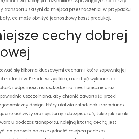
nę końcową. Kolejnym czynnikiem wpływającym na koszty
ty transportu skrzyni do miejsca przeznaczenia. W przypadku
baty, co może obniżyć jednostkowy koszt produkcji.
niejsze cechy dobrej
towej
zować się kilkoma kluczowymi cechami, które zapewnią jej
ch ładunków. Przede wszystkim, musi być wykonana z
rwałość i odporność na uszkodzenia mechaniczne oraz
powiednio uszczelniona, aby chronić zawartość przed
rgonomiczny design, który ułatwia załadunek i rozładunek
odne uchwyty oraz systemy zabezpieczeń, takie jak zamki
arciu podczas transportu. Kolejną istotną cechą jest
rzyń, co pozwala na oszczędność miejsca podczas