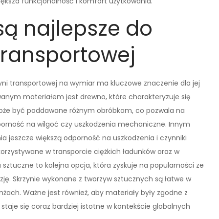
ększa funkcjonalność i komfort użytkowania.
są najlepsze do
transportowej
i transportowej na wymiar ma kluczowe znaczenie dla jej
owanym materiałem jest drewno, które charakteryzuje się
może być poddawane różnym obróbkom, co pozwala na
dporność na wilgoć czy uszkodzenia mechaniczne. Innym
a jeszcze większą odporność na uszkodzenia i czynniki
orzystywane w transporcie ciężkich ładunków oraz w
ztuczne to kolejna opcja, która zyskuje na popularności ze
zję. Skrzynie wykonane z tworzyw sztucznych są łatwe w
żach. Ważne jest również, aby materiały były zgodne z
aje się coraz bardziej istotne w kontekście globalnych