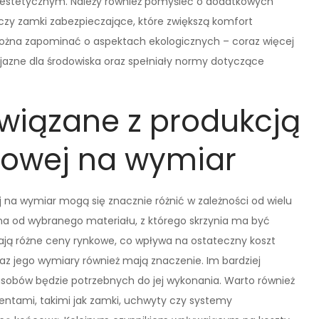
estetycznym. Należy również pomyśleć o dodatkowych
czy zamki zabezpieczające, które zwiększą komfort
ożna zapominać o aspektach ekologicznych – coraz więcej
yjazne dla środowiska oraz spełniały normy dotyczące
związane z produkcją
rtowej na wymiar
j na wymiar mogą się znacznie różnić w zależności od wielu
ona od wybranego materiału, z którego skrzynia ma być
ją różne ceny rynkowe, co wpływa na ostateczny koszt
az jego wymiary również mają znaczenie. Im bardziej
asobów będzie potrzebnych do jej wykonania. Warto również
ntami, takimi jak zamki, uchwyty czy systemy