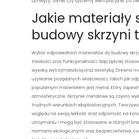
uchwyty, zamki czy systemy wentylacyjne, co zwi
Jakie materiały 
budowy skrzyni 
Wybór odpowiednich materiałów do budowy skrzyn
trwałości oraz funkcjonalności. Najczęściej stos
wysoką wytrzymałością oraz estetyką. Drewno 
uzyskanie pożądanych właściwości, takich jak o
popularnym materiałem jest metal, który zapewni
atmosferyczne. Skrzynie metalowe są często wyk
trudnych warunkach eksploatacyjnych. Tworzywa s
względu na swoją lekkość oraz odporność na koro
utrzymaniu i mogą być stosowane w różnych bran
normami ekologicznymi oraz bezpieczeństwa, co st