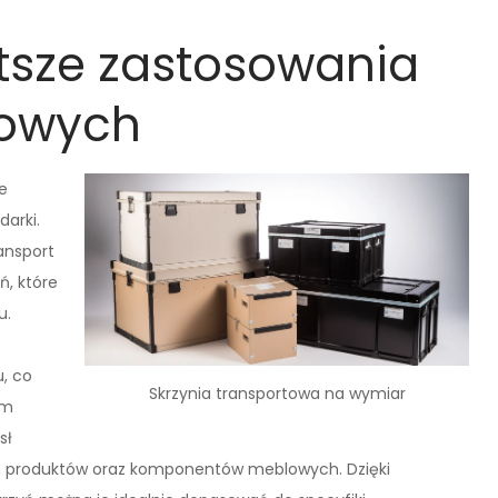
stsze zastosowania
towych
e
arki.
ansport
ń, które
u.
, co
Skrzynia transportowa na wymiar
em
sł
ch produktów oraz komponentów meblowych. Dzięki