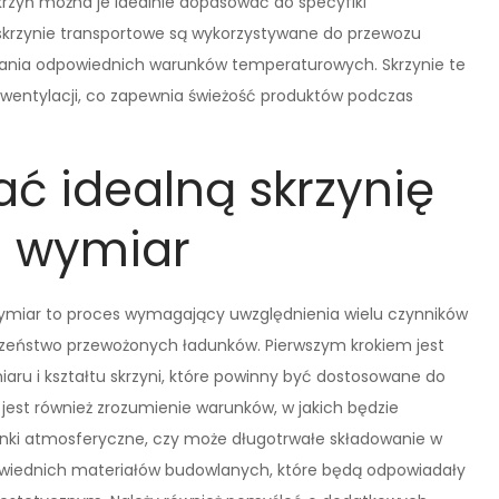
krzyń można je idealnie dopasować do specyfiki
krzynie transportowe są wykorzystywane do przewozu
nia odpowiednich warunków temperaturowych. Skrzynie te
wentylacji, co zapewnia świeżość produktów podczas
ać idealną skrzynię
a wymiar
 wymiar to proces wymagający uwzględnienia wielu czynników
czeństwo przewożonych ładunków. Pierwszym krokiem jest
ru i kształtu skrzyni, które powinny być dostosowane do
est również zrozumienie warunków, w jakich będzie
unki atmosferyczne, czy może długotrwałe składowanie w
wiednich materiałów budowlanych, które będą odpowiadały