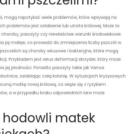
ami pszczelimi?
onii, mogą napotykać wiele problemów, które wpływają na
ch problemów jest osłabienie lub utrata królowej. Może to
 choroby, pasożyty czy niewłaściwe warunki środowiskowe.
ia jaj maleje, co prowadzi do zmniejszenia liczby pszczół w
szczelich są choroby wirusowe i bakteryjne, które mogą
cji. Przykładem jest wirus deformacji skrzydeł, który może
a jej płodności. Ponadto pasożyty takie jak Varroa
obotnice, osłabiając całą kolonię. W sytuacjach kryzysowych
coną matkę nową królową, co wiąże się z ryzykiem
bów, a w przypadku braku odpowiednich larw może
 hodowli matek