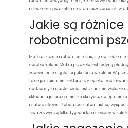
robotnice decydują o tym, które larwy będą miał
mleczkiem pszczelim oraz umieszczanie ich w 
Jakie są różnic
robotnicami psz
Matki pszczele i robotnice różnią się od siebie n
obrębie kolonii. Matka pszczela jest jedyną płodn
zapewnienie ciągłości pokolenia w kolonii. W prze
takie jak zbieranie nektaru czy opieka nad larwa
codziennym ula. Jej ciało jest znacznie większe 
składania jaj oraz mniejsze skrzydła, co ogranicza
matecznikowej. Robotnice natomiast są wyspecja
trwa zazwyczaj kilka tygodni lub miesięcy w zale