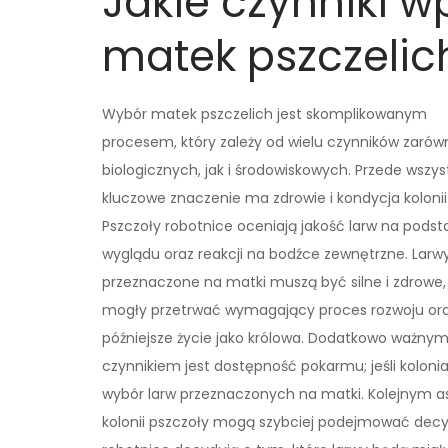
Jakie czynniki 
matek pszczelic
Wybór matek pszczelich jest skomplikowanym
procesem, który zależy od wielu czynników zarów
biologicznych, jak i środowiskowych. Przede wszy
kluczowe znaczenie ma zdrowie i kondycja kolonii
Pszczoły robotnice oceniają jakość larw na podst
wyglądu oraz reakcji na bodźce zewnętrzne. Larw
przeznaczone na matki muszą być silne i zdrowe,
mogły przetrwać wymagający proces rozwoju or
późniejsze życie jako królowa. Dodatkowo ważny
czynnikiem jest dostępność pokarmu; jeśli kolon
wybór larw przeznaczonych na matki. Kolejnym asp
kolonii pszczoły mogą szybciej podejmować dec