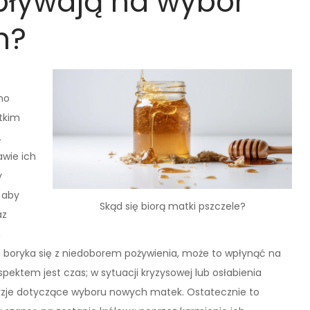
wpływają na wybór
h?
no
stkim
.
awie ich
y
 aby
Skąd się biorą matki pszczele?
az
m
ia boryka się z niedoborem pożywienia, może to wpłynąć na
ektem jest czas; w sytuacji kryzysowej lub osłabienia
yzje dotyczące wyboru nowych matek. Ostatecznie to