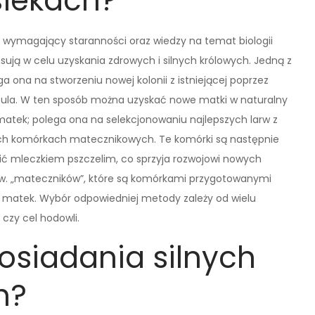
siekach?
 wymagający staranności oraz wiedzy na temat biologii
tosują w celu uzyskania zdrowych i silnych królowych. Jedną z
 ona na stworzeniu nowej kolonii z istniejącej poprzez
o ula. W ten sposób można uzyskać nowe matki w naturalny
atek; polega ona na selekcjonowaniu najlepszych larw z
ych komórkach matecznikowych. Te komórki są następnie
ić mleczkiem pszczelim, co sprzyja rozwojowi nowych
tzw. „mateczników”, które są komórkami przygotowanymi
 matek. Wybór odpowiedniej metody zależy od wielu
 czy cel hodowli.
posiadania silnych
h?