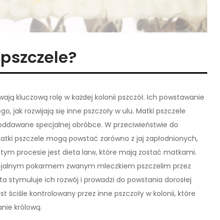
 pszczele?
wają kluczową rolę w każdej kolonii pszczół. Ich powstawanie
o, jak rozwijają się inne pszczoły w ulu. Matki pszczele
 poddawane specjalnej obróbce. W przeciwieństwie do
, matki pszczele mogą powstać zarówno z jaj zapłodnionych,
ym procesie jest dieta larw, które mają zostać matkami.
ecjalnym pokarmem zwanym mleczkiem pszczelim przez
eta stymuluje ich rozwój i prowadzi do powstania dorosłej
t ściśle kontrolowany przez inne pszczoły w kolonii, które
nie królową.