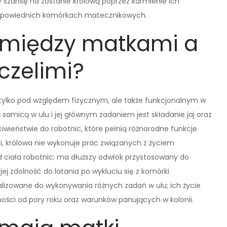
y szansę na zostanie królową poprzez karmienie ich
odpowiednich komórkach matecznikowych.
e między matkami a
czelimi?
ie tylko pod względem fizycznym, ale także funkcjonalnym w
ą samicą w ulu i jej głównym zadaniem jest składanie jaj oraz
ciwieństwie do robotnic, które pełnią różnorodne funkcje
mi, królowa nie wykonuje prac związanych z życiem
od ciała robotnic; ma dłuższy odwłok przystosowany do
 jej zdolność do latania po wykluciu się z komórki
lizowane do wykonywania różnych zadań w ulu; ich życie
żności od pory roku oraz warunków panujących w kolonii.