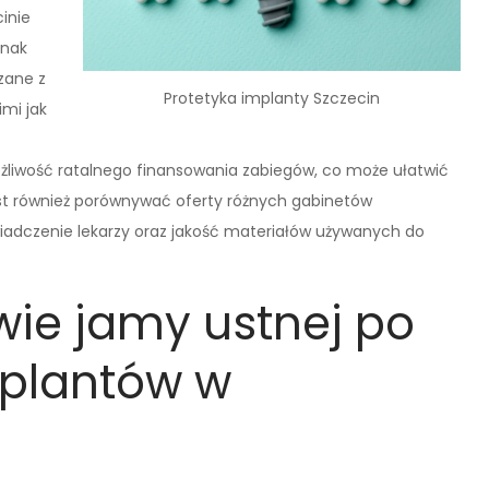
inie
dnak
zane z
Protetyka implanty Szczecin
mi jak
możliwość ratalnego finansowania zabiegów, co może ułatwić
est również porównywać oferty różnych gabinetów
adczenie lekarzy oraz jakość materiałów używanych do
wie jamy ustnej po
mplantów w