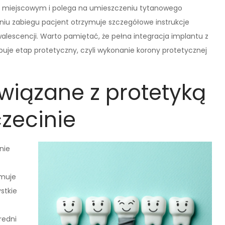
iu miejscowym i polega na umieszczeniu tytanowego
eniu zabiegu pacjent otrzymuje szczegółowe instrukcje
walescencji. Warto pamiętać, że pełna integracja implantu z
puje etap protetyczny, czyli wykonanie korony protetycznej
związane z protetyką
zecinie
nie
jmuje
stkie
redni