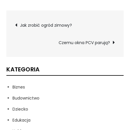
Nawigacja
Jak zrobić ogród zimowy?
wpisu
Czemu okna PCV parują?
KATEGORIA
Biznes
Budownictwo
Dziecko
Edukacja