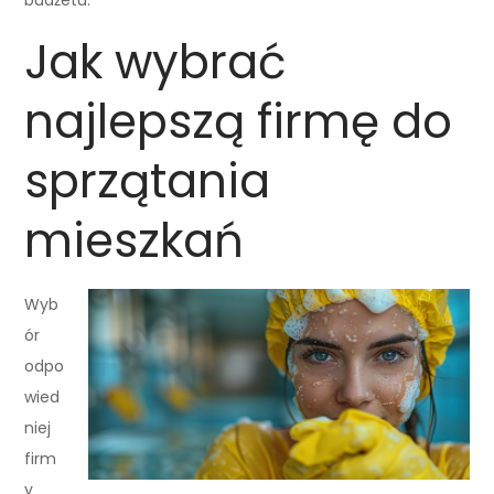
Jak wybrać
najlepszą firmę do
sprzątania
mieszkań
Wyb
ór
odpo
wied
niej
firm
y