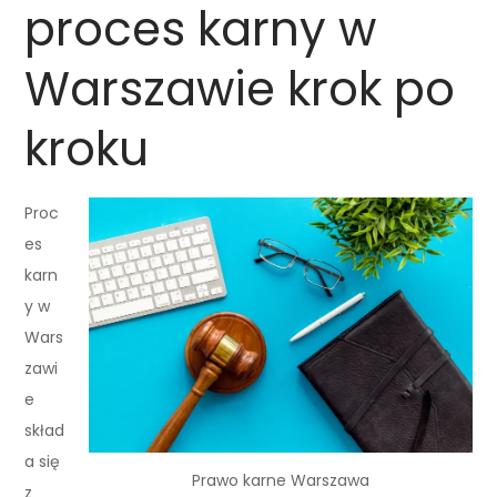
proces karny w
Warszawie krok po
kroku
Proc
es
karn
y w
Wars
zawi
e
skład
a się
Prawo karne Warszawa
z