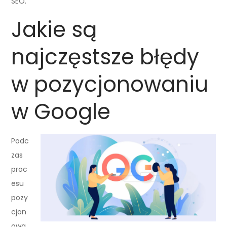
SEO.
Jakie są
najczęstsze błędy
w pozycjonowaniu
w Google
Podc
zas
proc
esu
pozy
cjon
owa