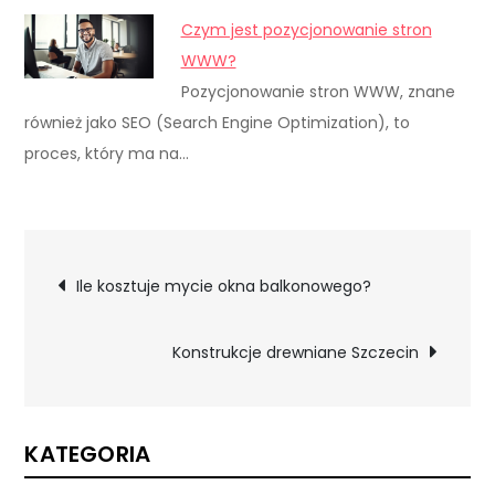
Czym jest pozycjonowanie stron
WWW?
Pozycjonowanie stron WWW, znane
również jako SEO (Search Engine Optimization), to
proces, który ma na…
Nawigacja
Ile kosztuje mycie okna balkonowego?
wpisu
Konstrukcje drewniane Szczecin
KATEGORIA