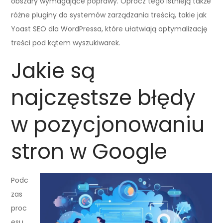
obszary wymagające poprawy. Oprócz tego istnieją także
różne pluginy do systemów zarządzania treścią, takie jak
Yoast SEO dla WordPressa, które ułatwiają optymalizację
treści pod kątem wyszukiwarek.
Jakie są
najczęstsze błędy
w pozycjonowaniu
stron w Google
Podc
zas
proc
esu