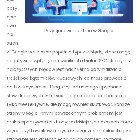
pozy
cjon
owa
Pozycjonowanie stron w Google
nia
stron
w Google wiele osób popełnia typowe błędy, które mogą
negatywnie wpłynąć na wyniki ich działań SEO. Jednym z
najczęstszych błędów jest nadmierna optymalizacja
treści pod kątem słów kluczowych, co może prowadzić
do tzw. keyword stuffing, czyli sztucznego upychania
słów kluczowych w tekście. Tego rodzaju praktyki są nie
tylko nieefektywne, ale mogą również skutkować karą ze
strony Google. Innym powszechnym problemem jest
brak responsywności strony; w dzisiejszych czasach coraz
więcej użytkowników korzysta z urządzeń mobilnych i jeśli
strona nie jest dostosowana do ich potrzeb, to może