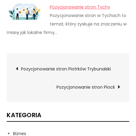
Pozycjonowanie stron Tychy
Pozycjonowanie stron w Tychach to
temat, który zyskuje na znaczeniu w
miarę jak lokalne firmy…
Nawigacja
Pozycjonowanie stron Piotrków Trybunalski
wpisu
Pozycjonowanie stron Płock
KATEGORIA
Biznes