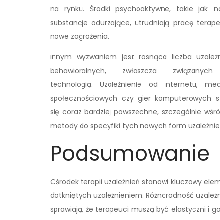
na rynku. Środki psychoaktywne, takie jak 
substancje odurzające, utrudniają pracę terap
nowe zagrożenia.
Innym wyzwaniem jest rosnąca liczba uzależ
behawioralnych, zwłaszcza związanyc
technologią. Uzależnienie od internetu, me
społecznościowych czy gier komputerowych s
się coraz bardziej powszechne, szczególnie wś
metody do specyfiki tych nowych form uzależnień
Podsumowanie
Ośrodek terapii uzależnień stanowi kluczowy ele
dotkniętych uzależnieniem. Różnorodność uzale
sprawiają, że terapeuci muszą być elastyczni i g