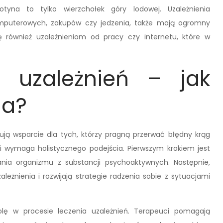
kotyna to tylko wierzchołek góry lodowej. Uzależnienia
komputerowych, zakupów czy jedzenia, także mają ogromny
ię również uzależnieniom od pracy czy internetu, które w
i uzależnień – jak
ia?
erują wsparcie dla tych, którzy pragną przerwać błędny krąg
y i wymaga holistycznego podejścia. Pierwszym krokiem jest
ania organizmu z substancji psychoaktywnych. Następnie,
leżnienia i rozwijają strategie radzenia sobie z sytuacjami
olę w procesie leczenia uzależnień. Terapeuci pomagają