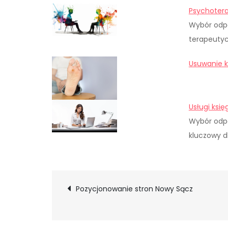
Psychoter
Wybór odpo
terapeutyc
Usuwanie 
Usługi ksi
Wybór odpo
kluczowy d
Nawigacja
Pozycjonowanie stron Nowy Sącz
wpisu