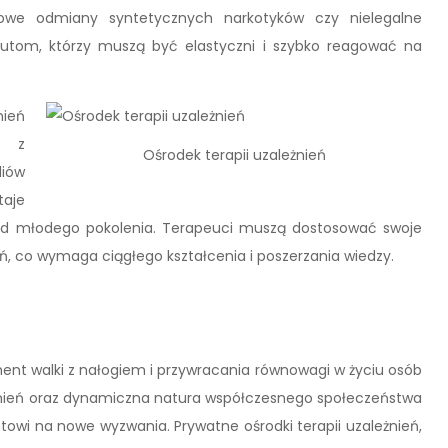
nowe odmiany syntetycznych narkotyków czy nielegalne
eutom, którzy muszą być elastyczni i szybko reagować na
nień
h z
Ośrodek terapii uzależnień
diów
taje
ród młodego pokolenia. Terapeuci muszą dostosować swoje
, co wymaga ciągłego kształcenia i poszerzania wiedzy.
ment walki z nałogiem i przywracania równowagi w życiu osób
żnień oraz dynamiczna natura współczesnego społeczeństwa
otowi na nowe wyzwania. Prywatne ośrodki terapii uzależnień,