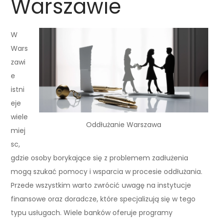
Warszawie
W
Wars
zawi
e
istni
eje
wiele
Oddłużanie Warszawa
miej
sc,
gdzie osoby borykające się z problemem zadłużenia
mogą szukać pomocy i wsparcia w procesie oddłużania.
Przede wszystkim warto zwrócić uwagę na instytucje
finansowe oraz doradcze, które specjalizują się w tego
typu usługach. Wiele banków oferuje programy