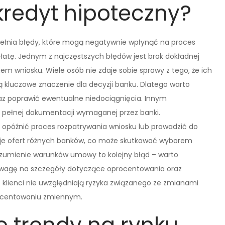
kredyt hipoteczny?
opełnia błędy, które mogą negatywnie wpłynąć na proces
płatę. Jednym z najczęstszych błędów jest brak dokładnej
iem wniosku. Wiele osób nie zdaje sobie sprawy z tego, że ich
 kluczowe znaczenie dla decyzji banku. Dlatego warto
raz poprawić ewentualne niedociągnięcia. Innym
pełnej dokumentacji wymaganej przez banki.
późnić proces rozpatrywania wniosku lub prowadzić do
uje ofert różnych banków, co może skutkować wyborem
ozumienie warunków umowy to kolejny błąd – warto
ć uwagę na szczegóły dotyczące oprocentowania oraz
 klienci nie uwzględniają ryzyka związanego ze zmianami
ocentowaniu zmiennym.