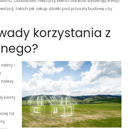
domu. Dodatkowo niektórzy klienci banków wybierają kredyt
stycji, takich jak zakup działki pod przyszłą budowę czy
 wady korzystania z
znego?
zalety i
m
 należy
ej kwoty
iej niż
yty