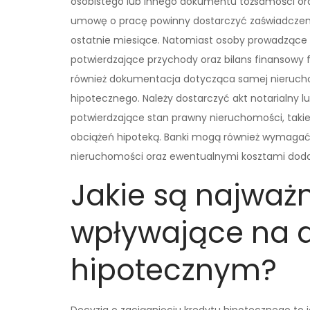
osobistego lub innego dokumentu tożsamości or
umowę o pracę powinny dostarczyć zaświadczen
ostatnie miesiące. Natomiast osoby prowadzące
potwierdzające przychody oraz bilans finansowy 
również dokumentacja dotycząca samej nieruch
hipotecznego. Należy dostarczyć akt notarialn
potwierdzające stan prawny nieruchomości, takie 
obciążeń hipoteką. Banki mogą również wymag
nieruchomości oraz ewentualnymi kosztami do
Jakie są najważn
wpływające na d
hipotecznym?