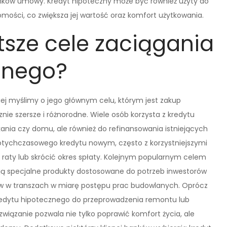
runków umowy. Kredyt hipoteczny może być również użyty do
mości, co zwiększa jej wartość oraz komfort użytkowania.
tsze cele zaciągania
znego?
ej myślimy o jego głównym celu, którym jest zakup
ie szersze i różnorodne. Wiele osób korzysta z kredytu
nia czy domu, ale również do refinansowania istniejących
otychczasowego kredytu nowym, często z korzystniejszymi
raty lub skrócić okres spłaty. Kolejnym popularnym celem
ją specjalne produkty dostosowane do potrzeb inwestorów
ów w transzach w miarę postępu prac budowlanych. Oprócz
kredytu hipotecznego do przeprowadzenia remontu lub
związanie pozwala nie tylko poprawić komfort życia, ale