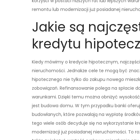
korzyści w postaci niższych rat lub lepszych wa
remontu lub modernizacji już posiadanej nierucho
Jakie są najczęs
kredytu hipotec
Kiedy mówimy o kredycie hipotecznym, najczęści
nieruchomości. Jednakże cele te mogą być znaczn
hipotecznego nie tylko do zakupu nowego mieszka
zobowiązań. Refinansowanie polega na spłacie d
warunkami. Dzięki temu można obniżyć wysokość 
jest budowa domu. W tym przypadku banki oferu
budowlanych, które pozwalają na wypłatę środk
tego wiele osób decyduje się na wykorzystanie 
modernizacji już posiadanej nieruchomości. To ro