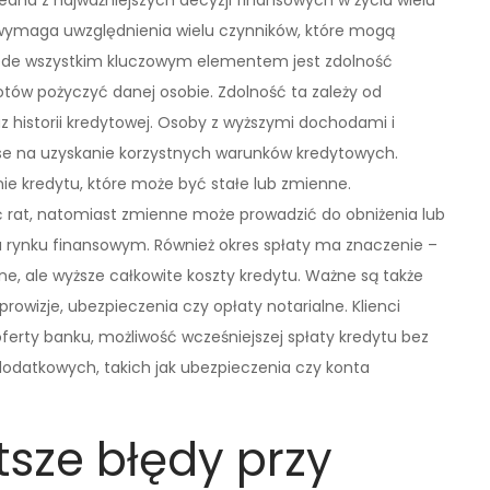
edna z najważniejszych decyzji finansowych w życiu wielu
wymaga uwzględnienia wielu czynników, które mogą
zede wszystkim kluczowym elementem jest zdolność
 gotów pożyczyć danej osobie. Zdolność ta zależy od
z historii kredytowej. Osoby z wyższymi dochodami i
se na uzyskanie korzystnych warunków kredytowych.
e kredytu, które może być stałe lub zmienne.
 rat, natomiast zmienne może prowadzić do obniżenia lub
a rynku finansowym. Również okres spłaty ma znaczenie –
ne, ale wyższe całkowite koszty kredytu. Ważne są także
rowizje, ubezpieczenia czy opłaty notarialne. Klienci
ferty banku, możliwość wcześniejszej spłaty kredytu bez
datkowych, takich jak ubezpieczenia czy konta
tsze błędy przy