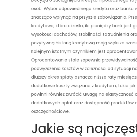
Decyzja o zaciągnięciu kredytu hipotecznego to j
osób. Wybór odpowiedniego kredytu oraz banku 
znacząco wpłynąć na przyszłe zobowiązania. Pr
kredytowa, która określa, ile pieniędzy bank jest
wysokości dochodów, stabilności zatrudnienia ora
pozytywną historią kredytową mają większe szan
Kolejnym istotnym czynnikiem jest oprocentowani
Oprocentowanie stałe zapewnia przewidywalność
podwyższenia kosztów w zależności od sytuacji n
dłuższy okres spłaty oznacza niższe raty miesięcz
dodatkowe koszty związane z kredytem, takie jak p
powinni również zwrócić uwagę na elastyczność o
dodatkowych opłat oraz dostępność produktów do
oszczędnościowe.
Jakie są najczęs