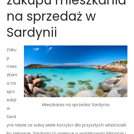
zakupu mieszkania
na sprzedaż w
Sardynii
Zaku
p
mies
zkani
a na
sprz
edaż
Mieszkania na sprzedaż Sardynia
w
Sard
ynii niesie ze sobą wiele korzyści dla przyszłych właścicieli.
Po pierwsze, Sardynia to miejsce o wyjątkowym klimacie i