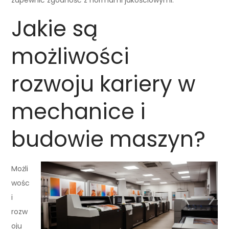
Jakie są
możliwości
rozwoju kariery w
mechanice i
budowie maszyn?
Możli
wośc
i
rozw
oju