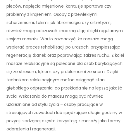
pleców, napięcia mięśniowe, kontuzje sportowe czy
problemy z krążeniem. Osoby z przewlekłymi
schorzeniami, takimi jak fibromialgia czy artretyzm,
również mogą odczuwać znaczną ulgę dzięki regularnym
sesjom masażu. Warto zaznaczyć, że masaże mogą
wspierać proces rehabilitacji po urazach, przyspieszając
regenerację tkanek oraz poprawiając zakres ruchu. Z kolei
masaże relaksacyjne są polecane dla osób borykających
się ze stresem, lękiem czy problemami ze snem. Dzięki
technikom relaksacyjnym można osiągnąć stan
głębokiego odprężenia, co przekłada się na lepszą jakość
życia. Wskazania do masażu mogą być również
uzależnione od stylu życia – osoby pracujące w
stresujących zawodach lub spędzające długie godziny w
pozycji siedzącej często korzystają z masaży jako formy
odprężenia i regeneracji.