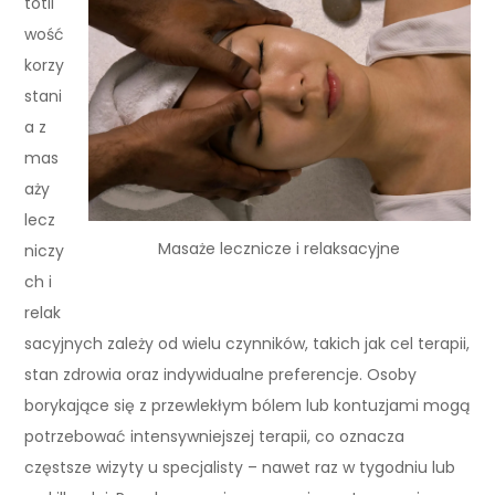
totli
wość
korzy
stani
a z
mas
aży
lecz
Masaże lecznicze i relaksacyjne
niczy
ch i
relak
sacyjnych zależy od wielu czynników, takich jak cel terapii,
stan zdrowia oraz indywidualne preferencje. Osoby
borykające się z przewlekłym bólem lub kontuzjami mogą
potrzebować intensywniejszej terapii, co oznacza
częstsze wizyty u specjalisty – nawet raz w tygodniu lub