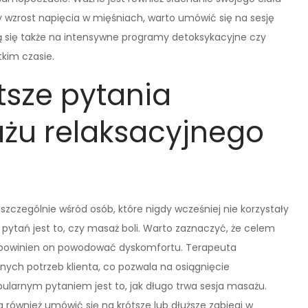
 wzrost napięcia w mięśniach, warto umówić się na sesję
ą się także na intensywne programy detoksykacyjne czy
tkim czasie.
tsze pytania
żu relaksacyjnego
szczególnie wśród osób, które nigdy wcześniej nie korzystały
pytań jest to, czy masaż boli. Warto zaznaczyć, że celem
e powinien on powodować dyskomfortu. Terapeuta
ych potrzeb klienta, co pozwala na osiągnięcie
larnym pytaniem jest to, jak długo trwa sesja masażu.
 również umówić się na krótsze lub dłuższe zabiegi w