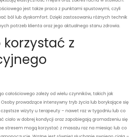
iększają elastyczność mięśni oraz zakres ruchu w stawach.
iowego jest także praca z punktami spustowymi, czyli
ć ból lub dyskomfort. Dzięki zastosowaniu różnych technik
ch potrzeb klienta oraz jego aktualnego stanu zdrowia.
 korzystać z
cyjnego
o całościowego zależy od wielu czynników, takich jak
a. Osoby prowadzące intensywny tryb życia lub borykające się
zęstsze wizyty u terapeuty – nawet raz w tygodniu lub co
 ciało w dobrej kondycji oraz zapobiegają gromadzeniu się
one stresem mogą korzystać z masażu raz na miesiąc lub co
i samopoczucie. Ważne jest również słuchanie swojego ciała –