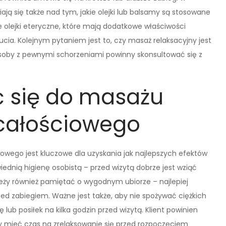
iają się także nad tym, jakie olejki lub balsamy są stosowane
 olejki eteryczne, które mają dodatkowe właściwości
a. Kolejnym pytaniem jest to, czy masaż relaksacyjny jest
osoby z pewnymi schorzeniami powinny skonsultować się z
ć się do masażu
 całościowego
wego jest kluczowe dla uzyskania jak najlepszych efektów
ednią higienę osobistą – przed wizytą dobrze jest wziąć
leży również pamiętać o wygodnym ubiorze – najlepiej
zed zabiegiem. Ważne jest także, aby nie spożywać ciężkich
ę lub posiłek na kilka godzin przed wizytą. Klient powinien
y mieć czas na zrelaksowanie się przed rozpoczęciem