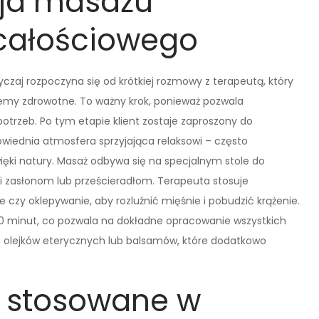
sja masażu
 całościowego
zaj rozpoczyna się od krótkiej rozmowy z terapeutą, który
lemy zdrowotne. To ważny krok, ponieważ pozwala
trzeb. Po tym etapie klient zostaje zaproszony do
iednia atmosfera sprzyjająca relaksowi – często
więki natury. Masaż odbywa się na specjalnym stole do
i zasłonom lub prześcieradłom. Terapeuta stosuje
ie czy oklepywanie, aby rozluźnić mięśnie i pobudzić krążenie.
 90 minut, co pozwala na dokładne opracowanie wszystkich
e olejków eterycznych lub balsamów, które dodatkowo
są stosowane w