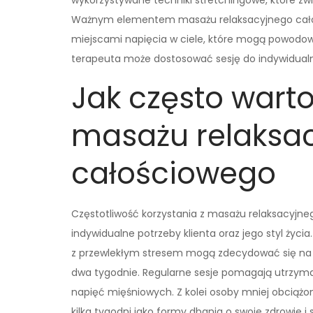
wykorzystywane techniki stretchingowe, które zw
Ważnym elementem masażu relaksacyjnego całośc
miejscami napięcia w ciele, które mogą powodowa
terapeuta może dostosować sesję do indywidualny
Jak często warto
masażu relaksa
całościowego
Częstotliwość korzystania z masażu relaksacyjneg
indywidualne potrzeby klienta oraz jego styl życi
z przewlekłym stresem mogą zdecydować się na c
dwa tygodnie. Regularne sesje pomagają utrzymać
napięć mięśniowych. Z kolei osoby mniej obciąż
kilka tygodni jako formy dbania o swoje zdrowie 