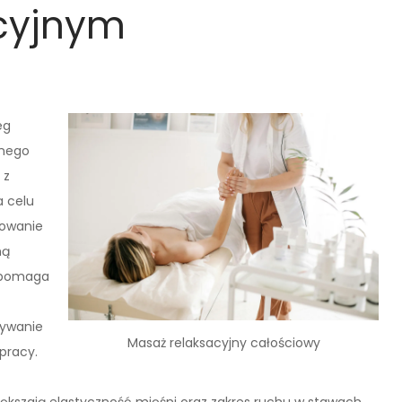
cyjnym
eg
lnego
 z
a celu
towanie
ną
e pomaga
pywanie
Masaż relaksacyjny całościowy
 pracy.