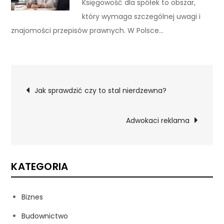
Księgowość dla spółek to obszar,
który wymaga szczególnej uwagi i
znajomości przepisów prawnych. W Polsce…
Nawigacja
Jak sprawdzić czy to stal nierdzewna?
wpisu
Adwokaci reklama
KATEGORIA
Biznes
Budownictwo