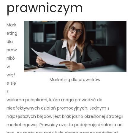
prawniczym
Mark
eting
dla
praw
nikó
w
wiąż
Marketing dla prawników
e się
z
wieloma pułapkami, które mogą prowadzić do
nieefektywnych działań promocyjnych. Jednym z
najczęstszych błędów jest brak jasno określonej strategii
marketingowej. Prawnicy często podejmują działania ad
hoc, co może prowadzić do chaotycznego podejścia i