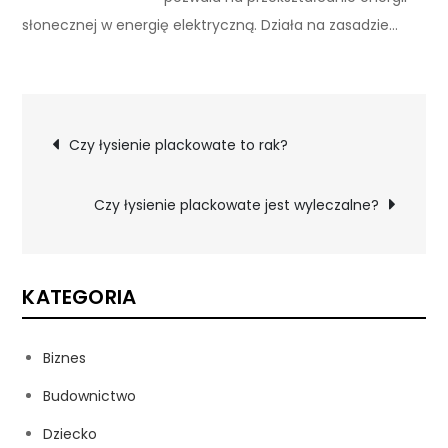
słonecznej w energię elektryczną. Działa na zasadzie…
Nawigacja
Czy łysienie plackowate to rak?
wpisu
Czy łysienie plackowate jest wyleczalne?
KATEGORIA
Biznes
Budownictwo
Dziecko