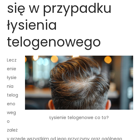
się w przypadku
łysienia
telogenowego
Lecz
enie
łysie
nia
telog
eno
weg
Łysienie telogenowe co to?
o
zależ
y przede wszystkim od jego przyczyny oraz ogólnego