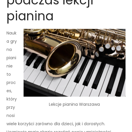
podczas lekcji
pianina
Nauk
a gry
na
piani
nie
to
proc
es,
który
Lekcje pianina Warszawa
przy
nosi
wiele korzyści zarówno dla dzieci, jak i dorosłych.
Uczniowie mają okazję rozwijać swoje umiejętności