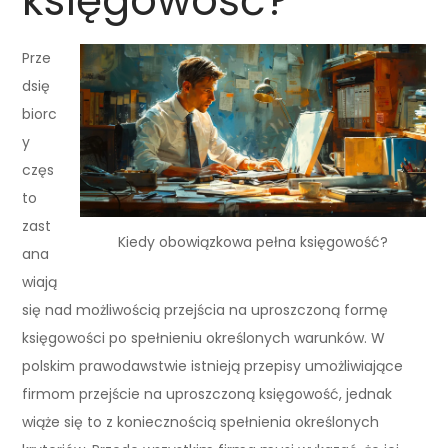
księgowość?
Prze
dsię
biorc
y
częs
to
zast
Kiedy obowiązkowa pełna księgowość?
ana
wiają
się nad możliwością przejścia na uproszczoną formę
księgowości po spełnieniu określonych warunków. W
polskim prawodawstwie istnieją przepisy umożliwiające
firmom przejście na uproszczoną księgowość, jednak
wiąże się to z koniecznością spełnienia określonych