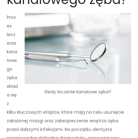
Proc
es
lecz
enia
kana
łowe
go
zęba
skład
Kiedy leczenie kanałowe zęba?
a się
z
kilku kluczowych etapów, które mają na celu usunięcie
zakażonej miazgi oraz zabezpieczenie wnętrza zęba
przed dalszymi infekcjami. Na początku dentysta
przeprowadza dokładną diagnostykę, zazwyczaj przy