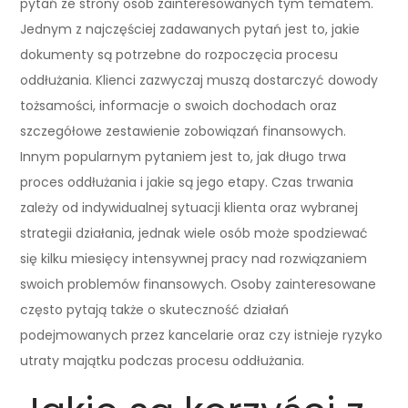
pytań ze strony osób zainteresowanych tym tematem.
Jednym z najczęściej zadawanych pytań jest to, jakie
dokumenty są potrzebne do rozpoczęcia procesu
oddłużania. Klienci zazwyczaj muszą dostarczyć dowody
tożsamości, informacje o swoich dochodach oraz
szczegółowe zestawienie zobowiązań finansowych.
Innym popularnym pytaniem jest to, jak długo trwa
proces oddłużania i jakie są jego etapy. Czas trwania
zależy od indywidualnej sytuacji klienta oraz wybranej
strategii działania, jednak wiele osób może spodziewać
się kilku miesięcy intensywnej pracy nad rozwiązaniem
swoich problemów finansowych. Osoby zainteresowane
często pytają także o skuteczność działań
podejmowanych przez kancelarie oraz czy istnieje ryzyko
utraty majątku podczas procesu oddłużania.