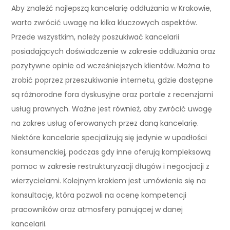
Aby znaleźć najlepszą kancelarię oddłużania w Krakowie,
warto zwrócić uwagę na kilka kluczowych aspektów.
Przede wszystkim, należy poszukiwać kancelarii
posiadających doświadczenie w zakresie oddłużania oraz
pozytywne opinie od wcześniejszych klientów. Można to
zrobić poprzez przeszukiwanie internetu, gdzie dostępne
są różnorodne fora dyskusyjne oraz portale z recenzjami
usług prawnych. Ważne jest również, aby zwrócić uwagę
na zakres usług oferowanych przez daną kancelarię.
Niektóre kancelarie specjalizują się jedynie w upadłości
konsumenckiej, podczas gdy inne oferują kompleksową
pomoc w zakresie restrukturyzacji długów i negocjacji z
wierzycielami. Kolejnym krokiem jest umówienie się na
konsultację, która pozwoli na ocenę kompetencji
pracowników oraz atmosfery panującej w danej
kancelarii.