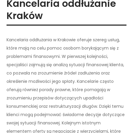
Kancelaria oddłużanie
Kraków
Kancelaria oddłużania w Krakowie oferuje szereg usług,
które mają na celu pomoc osobom borykającym się z
problemami finansowymi. W pierwszej kolejności,
specjaliści zajmują się analizą sytuacji finansowej klienta,
co pozwala na zrozumienie źródeł zadłużenia oraz
określenie możliwości jego spłaty. Kancelarie często
oferują również porady prawne, które pomagają w
zrozumieniu przepisów dotyczących upadłości
konsumenckiej oraz restrukturyzacji długów. Dzięki temu
klienci mogą podejmować świadome decyzje dotyczące
swojej sytuacji finansowej. Kolejnym istotnym
elementem oferty są negocjacje z wierzycielami, które