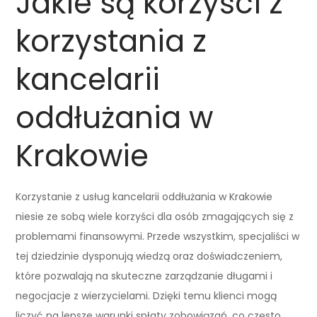
Jakie są korzyści z
korzystania z
kancelarii
oddłużania w
Krakowie
Korzystanie z usług kancelarii oddłużania w Krakowie
niesie ze sobą wiele korzyści dla osób zmagających się z
problemami finansowymi. Przede wszystkim, specjaliści w
tej dziedzinie dysponują wiedzą oraz doświadczeniem,
które pozwalają na skuteczne zarządzanie długami i
negocjacje z wierzycielami. Dzięki temu klienci mogą
liczyć na lepsze warunki spłaty zobowiązań, co często