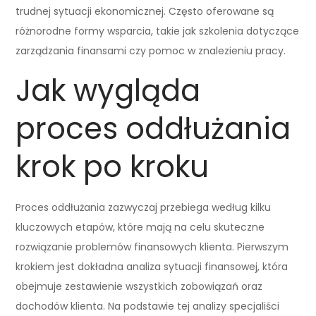
trudnej sytuacji ekonomicznej. Często oferowane są
różnorodne formy wsparcia, takie jak szkolenia dotyczące
zarządzania finansami czy pomoc w znalezieniu pracy.
Jak wygląda
proces oddłużania
krok po kroku
Proces oddłużania zazwyczaj przebiega według kilku
kluczowych etapów, które mają na celu skuteczne
rozwiązanie problemów finansowych klienta. Pierwszym
krokiem jest dokładna analiza sytuacji finansowej, która
obejmuje zestawienie wszystkich zobowiązań oraz
dochodów klienta. Na podstawie tej analizy specjaliści