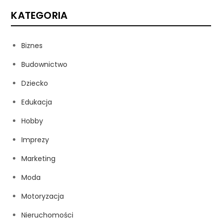
KATEGORIA
Biznes
Budownictwo
Dziecko
Edukacja
Hobby
Imprezy
Marketing
Moda
Motoryzacja
Nieruchomości