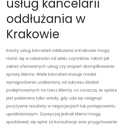
usług kancelarii
oddłużania w
Krakowie
Koszty usług kancelarii oddłużania w Krakowie mogą
różnić się w zależności od wielu czynników, takich jak
zakres oferowanych usług czy stopień skomplikowania
sprawy klienta. Wiele kancelarii stosuje model
wynagrodzenia uzależniony od sukcesu działań
podejmowanych na rzecz klienta, co oznacza, że opłata
jest pobierana tylko wtedy, gdy uda się osiągnąć
pozytywne rezultaty w negocjacjach lub postępowaniu
upadłościowym. Zazwyczaj jednak klienci mogą
spodziewać się opłat za konsultacje oraz przygotowanie