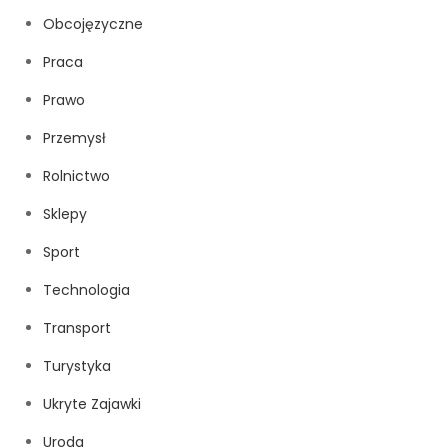
Obcojęzyczne
Praca
Prawo
Przemysł
Rolnictwo
Sklepy
Sport
Technologia
Transport
Turystyka
Ukryte Zajawki
Uroda