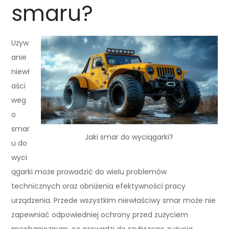
smaru?
Używ
anie
niewł
aści
weg
o
smar
Jaki smar do wyciągarki?
u do
wyci
ągarki może prowadzić do wielu problemów
technicznych oraz obniżenia efektywności pracy
urządzenia. Przede wszystkim niewłaściwy smar może nie
zapewniać odpowiedniej ochrony przed zużyciem
mechanicznym, co prowadzi do szybszego zużycia