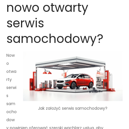
nowo otwarty
serwis
samochodowy?
Now
o
otwa
rty
serwi
s
sam
Jak założyć serwis samochodowy?
ocho
dow
y powinien oferować szeroki wachlarz usług, aby