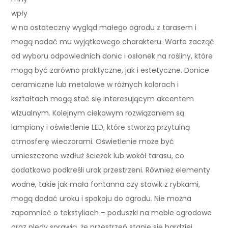
wpły
w na ostateczny wygląd małego ogrodu z tarasem i
mogą nadać mu wyjątkowego charakteru. Warto zacząć
od wyboru odpowiednich donic i osłonek na rośliny, które
mogą być zarówno praktyczne, jak i estetyczne. Donice
ceramiczne lub metalowe w różnych kolorach i
kształtach mogą stać się interesującym akcentem
wizualnym. Kolejnym ciekawym rozwiązaniem są
lampiony i oświetlenie LED, które stworzą przytulną
atmosferę wieczorami. Oświetlenie może być
umieszczone wzdłuż ścieżek lub wokół tarasu, co
dodatkowo podkreśli urok przestrzeni. Również elementy
wodne, takie jak mała fontanna czy stawik z rybkami,
mogą dodać uroku i spokoju do ogrodu. Nie można
zapomnieć o tekstyliach – poduszki na meble ogrodowe
oraz pledy sprawią, że przestrzeń stanie się bardziej