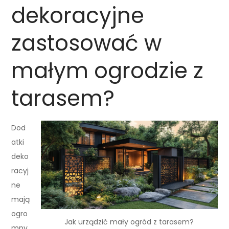
dekoracyjne
zastosować w
małym ogrodzie z
tarasem?
Dod
atki
deko
racyj
ne
mają
ogro
Jak urządzić mały ogród z tarasem?
mny