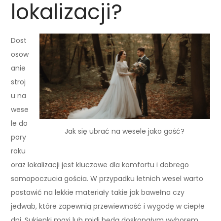
lokalizacji?
Dost
osow
anie
stroj
u na
wese
le do
Jak się ubrać na wesele jako gość?
pory
roku
oraz lokalizacji jest kluczowe dla komfortu i dobrego
samopoczucia gościa. W przypadku letnich wesel warto
postawić na lekkie materiały takie jak bawełna czy
jedwab, które zapewnią przewiewność i wygodę w ciepłe
dni. Sukienki maxi lub midi będą doskonałym wyborem