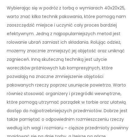
Wybierając się w podróż z torbą o wymiarach 40x20x25,
warto znać kilka technik pakowania, które pomogą nam
zaoszczędzić miejsce i uczynić cały proces bardziej
efektywnym. Jedną z najpopularniejszych metod jest
rolowanie ubrań zamiast ich składania. Rolując odzież,
możemy znacznie zmniejszyć jej objętość oraz uniknąć
zagnieceń. Inną skuteczną techniką jest użycie
woreczków próżniowych lub kompresyjnych, które
pozwalają na znaczne zmniejszenie objętości
pakowanych rzeczy poprzez usunięcie powietrza. Warto
również stosować organizery i przegródki wewnętrzne,
które pomogą utrzymać porządek w torbie oraz ułatwią
dostęp do najpotrzebniejszych przedmiotów. Dobrze jest
także pamiętać o odpowiednim rozmieszczeniu rzeczy
według ich wagi i rozmiaru – cięższe przedmioty powinny
znajdować się na dnie torby, a lżejsze na górze.