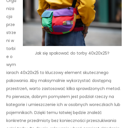
Orga
niza
cja
prze
strze
ni w
torbi
Jak się spakować do torby 40x20x25?
e o
wym
iarach 40x20x25 to kluczowy element skutecznego
pakowania. Aby maksymalnie wykorzystać dostępną
przestrzeń, warto zastosować kilka sprawdzonych metod.
Po pierwsze, dobrym pomysłem jest podział rzeczy na
kategorie i umieszczenie ich w osobnych woreczkach lub
pojemnikach. Dzięki temu łatwiej będzie znaleźć
konkretne przedmioty bez konieczności przeszukiwania