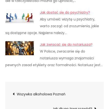
ale w rzeczywistości można go uprościć,…
Jak dostać się do psychiatry?
Aby umówić wizytę u psychiatry,
warto zacząć od zrozumienia, jakie
są dostępne opcje. Najpierw należy…
Jak zwracać się do notariusza?
W Polsce, zwracanie się do
notariusza wymaga znajomości
pewnych zasad etykiety oraz formalności. Notariusz jest…
Nawigacja
Wszywka alkoholowa Poznań
wpisu
Jak długo trwa rozwód?