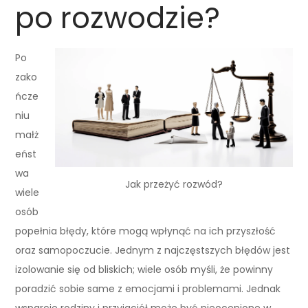
po rozwodzie?
Po
zako
ńcze
niu
małż
eńst
wa
Jak przeżyć rozwód?
wiele
osób
popełnia błędy, które mogą wpłynąć na ich przyszłość
oraz samopoczucie. Jednym z najczęstszych błędów jest
izolowanie się od bliskich; wiele osób myśli, że powinny
poradzić sobie same z emocjami i problemami. Jednak
wsparcie rodziny i przyjaciół może być nieocenione w